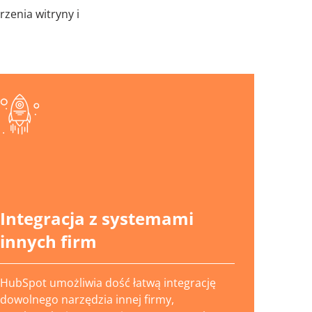
zenia witryny i
Integracja z systemami
innych firm
HubSpot umożliwia dość łatwą integrację
dowolnego narzędzia innej firmy,