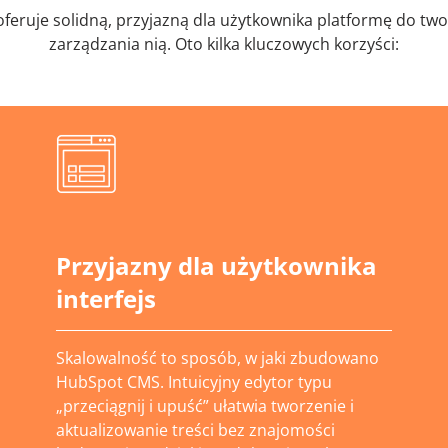
eruje solidną, przyjazną dla użytkownika platformę do twor
zarządzania nią. Oto kilka kluczowych korzyści:
Przyjazny dla użytkownika
interfejs
Skalowalność to sposób, w jaki zbudowano
HubSpot CMS. Intuicyjny edytor typu
„przeciągnij i upuść” ułatwia tworzenie i
aktualizowanie treści bez znajomości