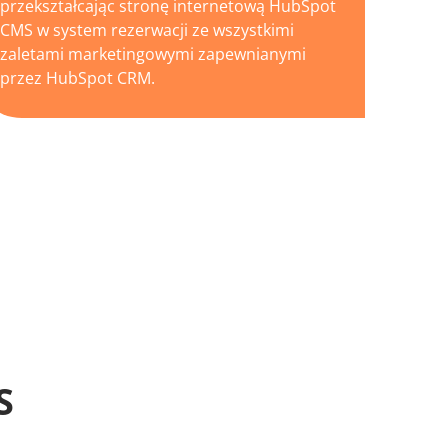
przekształcając stronę internetową HubSpot
CMS w system rezerwacji ze wszystkimi
zaletami marketingowymi zapewnianymi
przez HubSpot CRM.
S