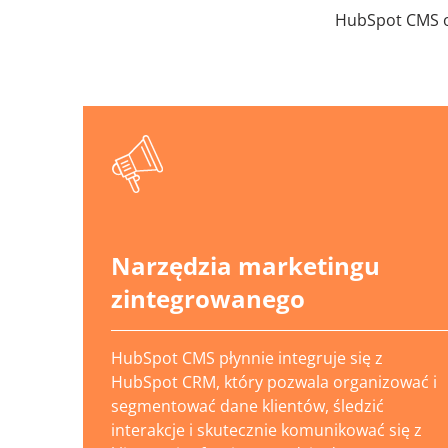
HubSpot CMS of
Narzędzia marketingu
zintegrowanego
HubSpot CMS płynnie integruje się z
HubSpot CRM, który pozwala organizować i
segmentować dane klientów, śledzić
interakcje i skutecznie komunikować się z