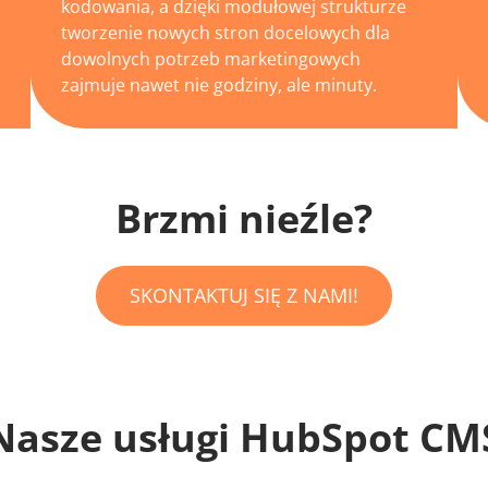
kodowania, a dzięki modułowej strukturze
tworzenie nowych stron docelowych dla
dowolnych potrzeb marketingowych
zajmuje nawet nie godziny, ale minuty.
Brzmi nieźle?
SKONTAKTUJ SIĘ Z NAMI!
Nasze usługi HubSpot CM