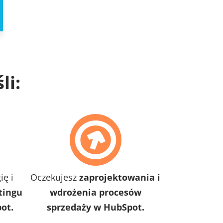
śli:
ię i
Oczekujesz
zaprojektowania i
tingu
wdrożenia procesów
ot.
sprzedaży w HubSpot.