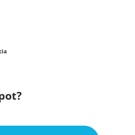
cia
pot?