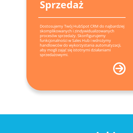
Sprzedaż
Dostosujemy Twój HubSpot CRM do najbardziej
skomplikowanych i zindywidualizowanych
procesów sprzedaży. Skonfigurujemy
funkcjonalności w Sales Hub i wdrożymy
handlowców do wykorzystania automatyzacji,
aby mogli zająć się istotnymi działaniami
sprzedażowymi.