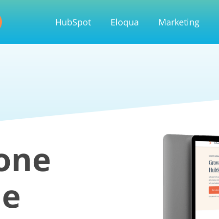
HubSpot
Eloqua
Marketing
one
ie