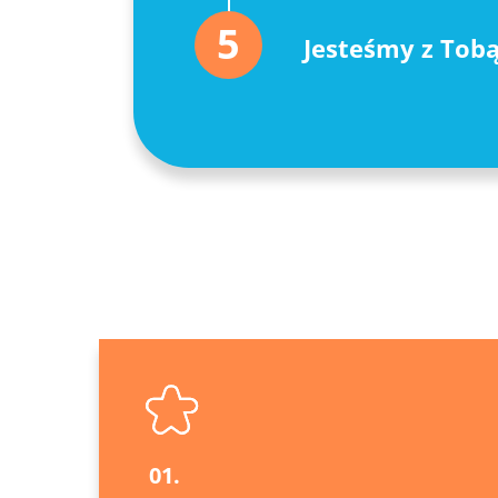
5
Jesteśmy z Tob
01.