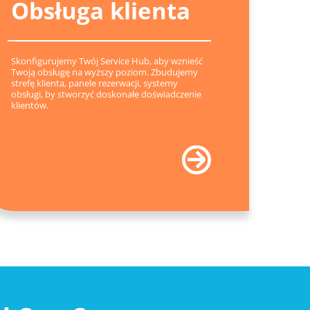
Obsługa klienta
Skonfigurujemy Twój Service Hub, aby wznieść
Twoją obsługę na wyższy poziom. Zbudujemy
strefę klienta, panele rezerwacji, systemy
obsługi, by stworzyć doskonałe doświadczenie
klientów.