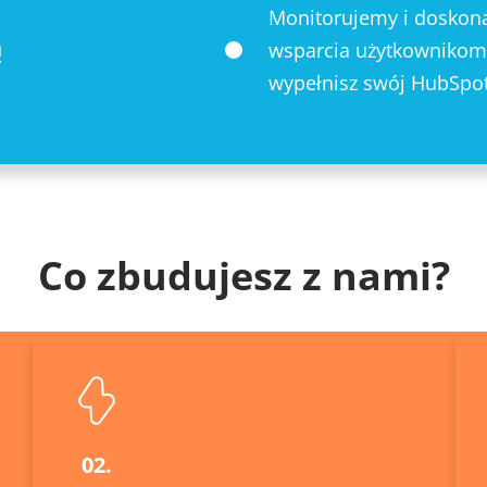
Monitorujemy i doskona
ą
wsparcia użytkownikom.
wypełnisz swój HubSpot
Co zbudujesz z nami?
02.