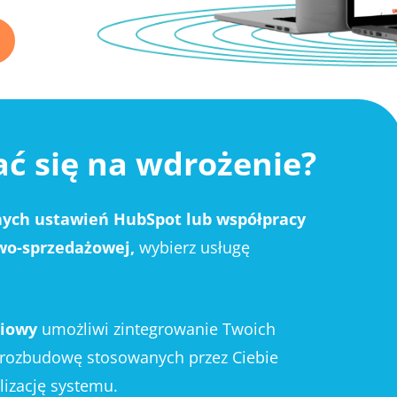
ć się na wdrożenie?
ch ustawień HubSpot lub współpracy
wo-sprzedażowej,
wybierz usługę
niowy
umożliwi zintegrowanie Twoich
, rozbudowę stosowanych przez Ciebie
lizację systemu.