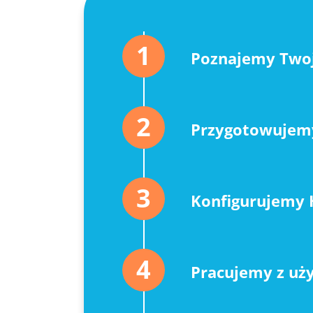
1
Poznajemy Twoje
2
Przygotowujemy
3
Konfigurujemy
4
Pracujemy z uż