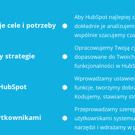
Aby HubSpot najlepiej z
 cele i potrzeby
dokładnie je analizujem
wspólnie szacujemy czas
Opracowujemy Twoją cyf
 strategie
dopasowane do Twoich 
funkcjonalności w HubS
Wprowadzamy ustawieni
 HubSpot
funkcje, tworzymy dobr
Kodujemy, stawiamy st
Przeprowadzamy szereg
ytkownikami
użytkownikami systemu
narzędzi i wdrażamy w 