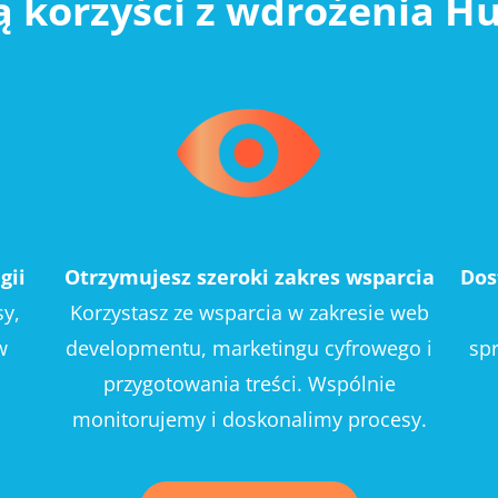
są korzyści z wdrożenia H
gii
Otrzymujesz szeroki zakres wsparcia
Dos
sy,
Korzystasz ze wsparcia w zakresie web
w
developmentu, marketingu cyfrowego i
sp
przygotowania treści. Wspólnie
monitorujemy i doskonalimy procesy.