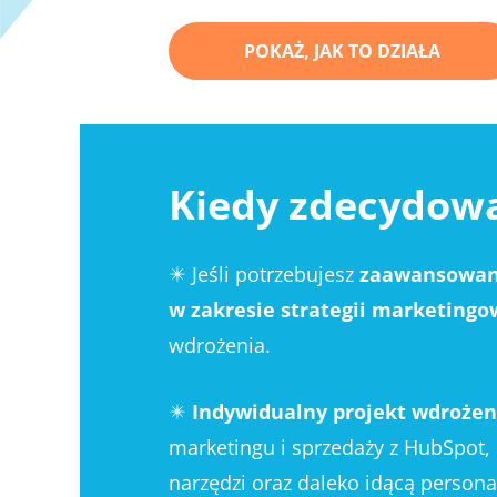
POKAŻ, JAK TO DZIAŁA
Kiedy zdecydowa
✴️ Jeśli potrzebujesz
zaawansowany
w zakresie strategii marketingo
wdrożenia.
✴️
Indywidualny projekt wdroże
marketingu i sprzedaży z HubSpot
narzędzi oraz daleko idącą persona