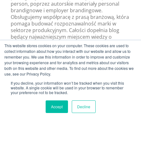
person, poprzez autorskie materiały personal
brandignowe i employer brandingowe.
Obsługujemy współpracę z prasą branżową, która
pomaga budować rozpoznawalność marki w
sektorze produkcyjnym. Całości dopełnia blog
będący najważniejszym miejscem wiedzy o
tematyce manipulatorów przemysłowych w
This website stores cookies on your computer. These cookies are used to
polskim Internecie, a także inspiracją dla całej
collect information about how you interact with our website and allow us to
branży transportu bliskiego.
remember you. We use this information in order to improve and customize
your browsing experience and for analytics and metrics about our visitors
both on this website and other media. To find out more about the cookies we
Od klienta:
use, see our Privacy Policy.
„Skuteczna strategia marketingowa, atrakcyjny
If you decline, your information won’t be tracked when you visit this
website. A single cookie will be used in your browser to remember
kontent oraz świetne kreacje powodują
your preference not to be tracked.
poszerzanie grona odbiorców, a jednocześnie
użytkowników naszych produktów”.
Accept
Decline
DEMO HubSpot
03
Wyzwanie: Zwiększenie
świadomości marki, edukacja i
dotarcie do potencjalnych