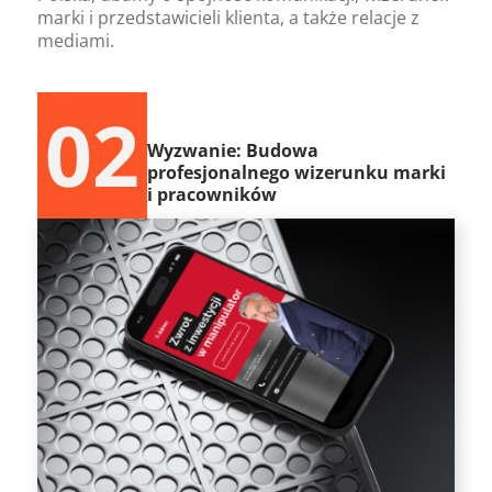
marki i przedstawicieli klienta, a także relacje z
mediami.
02
Wyzwanie: Budowa
profesjonalnego wizerunku marki
i pracowników